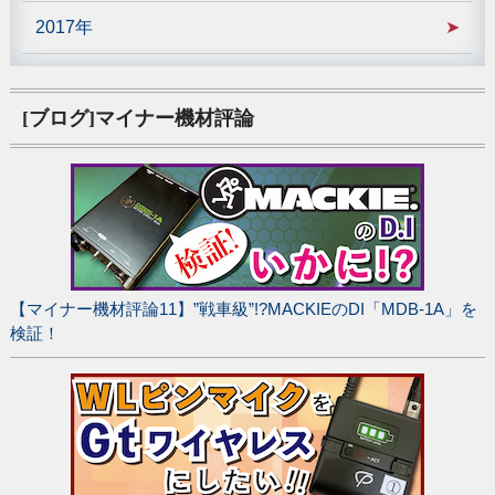
2017年
[ブログ]マイナー機材評論
【マイナー機材評論11】”戦車級”!?MACKIEのDI「MDB-1A」を
検証！