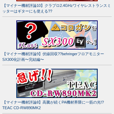
【マイナー機材評論10】クラプロ2.4GHzワイヤレストランスミ
ッターはギターにも使える??
【マイナー機材評論9】伏線回収??behringerフロアモニター
SX300化計画〜完結編〜
【マイナー機材評論8】高騰が続くPA機材界隈に一筋の光!?
TEAC CD-RW890MK2