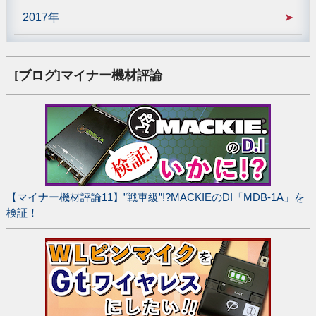
2017年
[ブログ]マイナー機材評論
【マイナー機材評論11】”戦車級”!?MACKIEのDI「MDB-1A」を
検証！