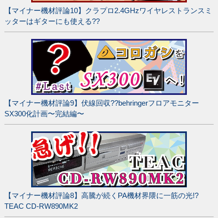
【マイナー機材評論10】クラプロ2.4GHzワイヤレストランスミ
ッターはギターにも使える??
【マイナー機材評論9】伏線回収??behringerフロアモニター
SX300化計画〜完結編〜
【マイナー機材評論8】高騰が続くPA機材界隈に一筋の光!?
TEAC CD-RW890MK2