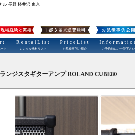
ナル 長野 軽井沢 東京
rt
RentalList
PriceList
Informatio
ポート
レンタル機材リスト
お見積事例ご紹介
ご予約前にご一読下さい
トランジスタギターアンプ ROLAND CUBE80