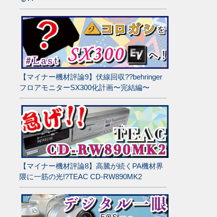
【マイナー機材評論9】伏線回収??behringer
フロアモニターSX300化計画〜完結編〜
【マイナー機材評論8】高騰が続くPA機材界
隈に一筋の光!?TEAC CD-RW890MK2