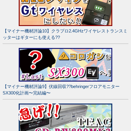
【マイナー機材評論10】クラプロ2.4GHzワイヤレストランスミ
ッターはギターにも使える??
【マイナー機材評論9】伏線回収??behringerフロアモニター
SX300化計画〜完結編〜