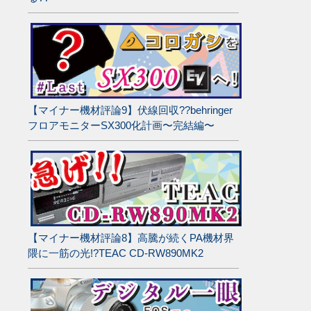
【マイナー機材評論9】伏線回収??behringer
フロアモニターSX300化計画〜完結編〜
【マイナー機材評論8】高騰が続くPA機材界
隈に一筋の光!?TEAC CD-RW890MK2