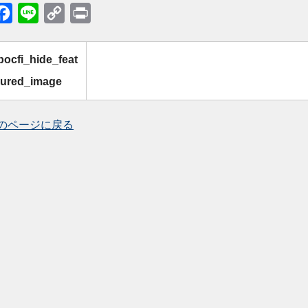
itter
Facebook
Line
Copy
Print
Link
bocfi_hide_feat
ured_image
前のページに戻る