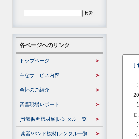
各ページへのリンク
トップページ
[
主なサービス内容
【
会社のご紹介
2
音響現場レポート
【
長
[音響照明機材類]レンタル一覧
【
[楽器/バンド機材]レンタル一覧
イ