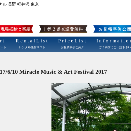
ナル 長野 軽井沢 東京
rt
RentalList
PriceList
Informatio
ポート
レンタル機材リスト
お見積事例ご紹介
ご予約前にご一読下さい
017/6/10 Miracle Music & Art Festival 2017