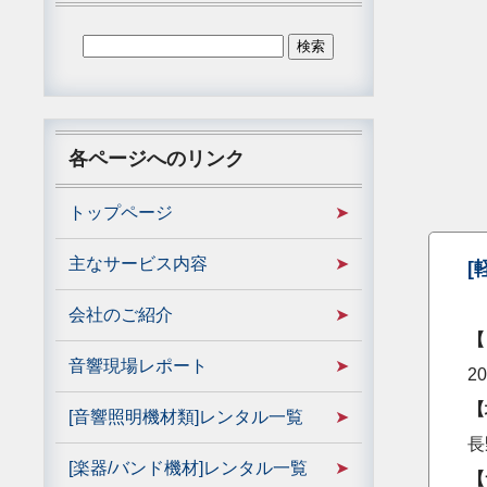
各ページへのリンク
トップページ
主なサービス内容
[
会社のご紹介
【
音響現場レポート
2
【
[音響照明機材類]レンタル一覧
長
[楽器/バンド機材]レンタル一覧
【