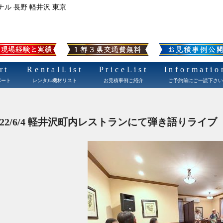
ナル 長野 軽井沢 東京
rt
RentalList
PriceList
Informatio
ポート
レンタル機材リスト
お見積事例ご紹介
ご予約前にご一読下さい
2022/6/4 軽井沢町内レストランにて弾き語りライブ