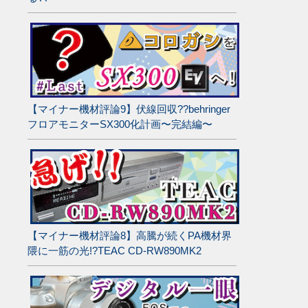
【マイナー機材評論9】伏線回収??behringer
フロアモニターSX300化計画〜完結編〜
【マイナー機材評論8】高騰が続くPA機材界
隈に一筋の光!?TEAC CD-RW890MK2