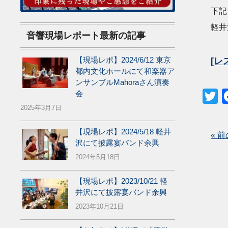
下記
軽井
音響現場レポート最新の記事
【現場レポ】2024/6/12 東京
[レ
都内文化ホールにて和楽器ア
ンサンブルMahoraさん演奏
会
Tw
2025年3月7日
【現場レポ】2024/5/18 軽井
« 
沢にて披露宴バンド余興
2024年5月18日
【現場レポ】2023/10/21 軽
井沢にて披露宴バンド余興
2023年10月21日