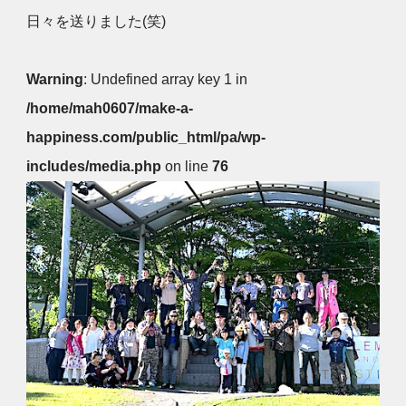
日々を送りました(笑)
Warning
: Undefined array key 1 in
/home/mah0607/make-a-
happiness.com/public_html/pa/wp-
includes/media.php
on line
76