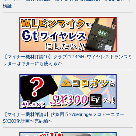
検証！
【マイナー機材評論10】クラプロ2.4GHzワイヤレストランスミ
ッターはギターにも使える??
【マイナー機材評論9】伏線回収??behringerフロアモニター
SX300化計画〜完結編〜