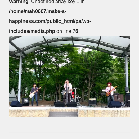
Warning
: Undefined array key 1 in
/home/mah0607/make-a-
happiness.com/public_html/pa/wp-
includes/media.php
on line
76