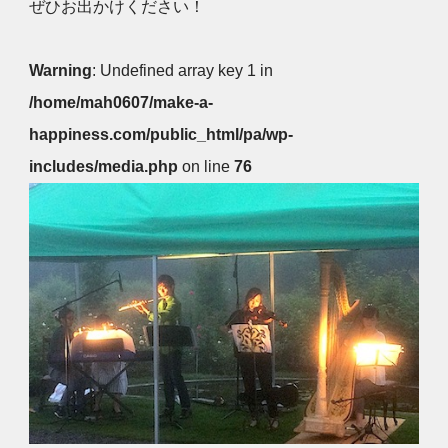
ぜひお出かけください！
Warning
: Undefined array key 1 in
/home/mah0607/make-a-
happiness.com/public_html/pa/wp-
includes/media.php
on line
76