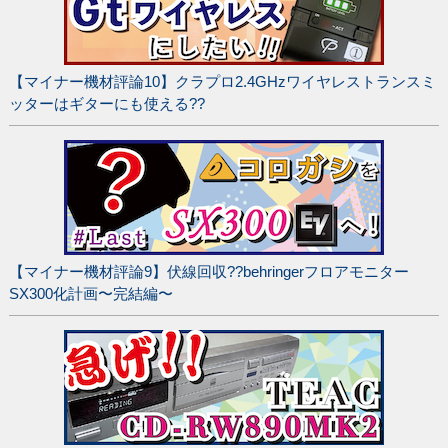
【マイナー機材評論10】クラプロ2.4GHzワイヤレストランスミ
ッターはギターにも使える??
【マイナー機材評論9】伏線回収??behringerフロアモニター
SX300化計画〜完結編〜